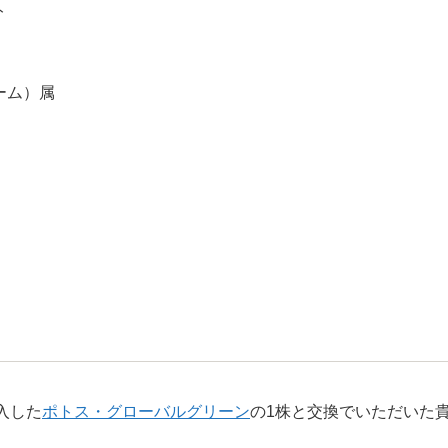
ト
ーム）属
入した
ポトス・グローバルグリーン
の1株と交換でいただいた貴