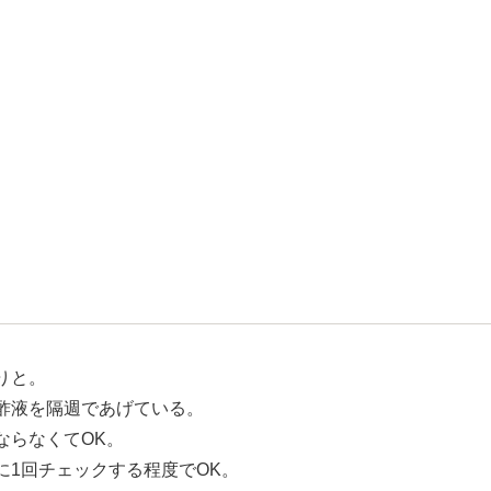
りと。
酢液を隔週であげている。
ならなくてOK。
1回チェックする程度でOK。