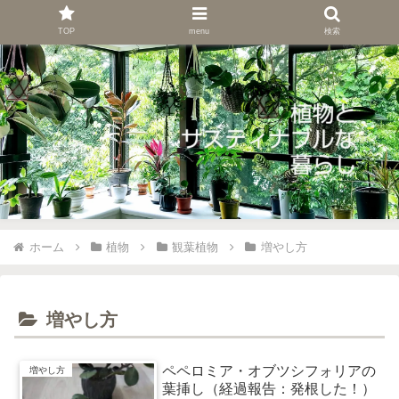
TOP
menu
検索
ホーム
植物
観葉植物
増やし方
増やし方
ペペロミア・オブツシフォリアの
増やし方
葉挿し（経過報告：発根した！）