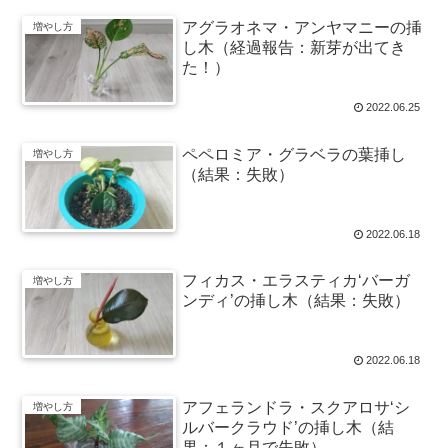
アグラオネマ・アンヤマニーの挿
増やし方
し木（経過報告：新芽が出てき
た！）
2022.06.25
ペペロミア・グラベラの葉挿し
増やし方
（結果：失敗）
2022.06.18
フィカス・エラスティカ‘バーガ
増やし方
ンディ’の挿し木（結果：失敗）
2022.06.18
アフェランドラ・スクアロサ‘シ
増やし方
ルバークラウド’の挿し木（結
果：１ヶ月で失敗）