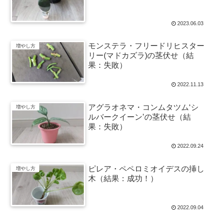
2023.06.03
モンステラ・フリードリヒスター
増やし方
リー(マドカズラ)の茎伏せ（結
果：失敗）
2022.11.13
アグラオネマ・コンムタツム‘シ
増やし方
ルバークイーン’の茎伏せ（結
果：失敗）
2022.09.24
ピレア・ペペロミオイデスの挿し
増やし方
木（結果：成功！）
2022.09.04