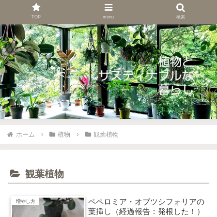
TOP
menu
検索
ホーム
植物
観葉植物
観葉植物
ペペロミア・オブツシフォリアの
増やし方
葉挿し（経過報告：発根した！）