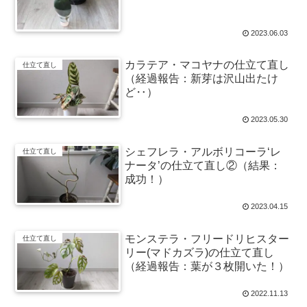
2023.06.03
カラテア・マコヤナの仕立て直し
仕立て直し
（経過報告：新芽は沢山出たけ
ど‥）
2023.05.30
シェフレラ・アルボリコーラ‘レ
仕立て直し
ナータ’の仕立て直し②（結果：
成功！）
2023.04.15
モンステラ・フリードリヒスター
仕立て直し
リー(マドカズラ)の仕立て直し
（経過報告：葉が３枚開いた！）
2022.11.13