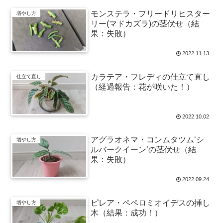
モンステラ・フリードリヒスター
増やし方
リー(マドカズラ)の茎伏せ（結
果：失敗）
2022.11.13
カラテア・フレディの仕立て直し
仕立て直し
（経過報告：花が咲いた！）
2022.10.02
アグラオネマ・コンムタツム‘シ
増やし方
ルバークイーン’の茎伏せ（結
果：失敗）
2022.09.24
ピレア・ペペロミオイデスの挿し
増やし方
木（結果：成功！）