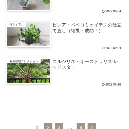
2022.09.04
ピレア・ペペロミオイデスの仕立
仕立て直し
て直し（結果：成功！）
2022.09.04
コルジリネ・オーストラリス‘レ
観葉植物コレクション
ッドスター’
2022.06.26
次のページ
次
1
2
3
…
8