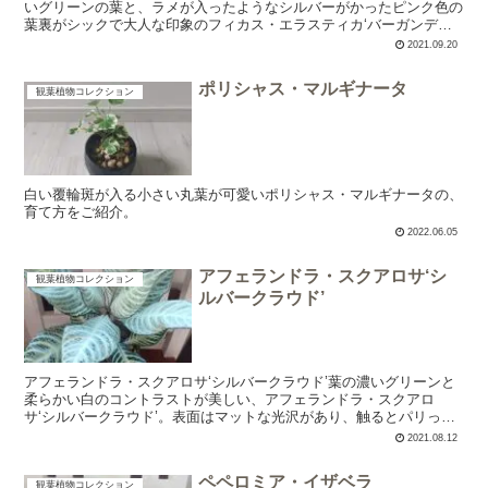
いグリーンの葉と、ラメが入ったようなシルバーがかったピンク色の
葉裏がシックで大人な印象のフィカス・エラスティカ‘バーガンディ
ー’。概要植物名フィカス・エラスティカ‘バーガンディ...
2021.09.20
ポリシャス・マルギナータ
観葉植物コレクション
白い覆輪斑が入る小さい丸葉が可愛いポリシャス・マルギナータの、
育て方をご紹介。
2022.06.05
アフェランドラ・スクアロサ‘シ
観葉植物コレクション
ルバークラウド’
アフェランドラ・スクアロサ‘シルバークラウド’葉の濃いグリーンと
柔らかい白のコントラストが美しい、アフェランドラ・スクアロ
サ‘シルバークラウド’。表面はマットな光沢があり、触るとパリっと
している。茎の色は紫がかっていて、葉の色との相性がとて...
2021.08.12
ペペロミア・イザベラ
観葉植物コレクション