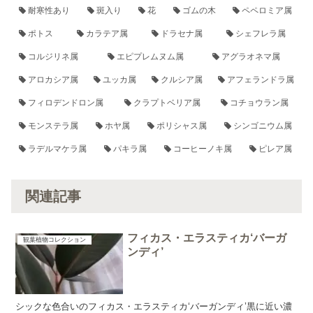
耐寒性あり
斑入り
花
ゴムの木
ペペロミア属
ポトス
カラテア属
ドラセナ属
シェフレラ属
コルジリネ属
エピプレムヌム属
アグラオネマ属
アロカシア属
ユッカ属
クルシア属
アフェランドラ属
フィロデンドロン属
クラプトベリア属
コチョウラン属
モンステラ属
ホヤ属
ポリシャス属
シンゴニウム属
ラデルマケラ属
パキラ属
コーヒーノキ属
ピレア属
関連記事
フィカス・エラスティカ‘バーガ
観葉植物コレクション
ンディ’
シックな色合いのフィカス・エラスティカ‘バーガンディ’黒に近い濃