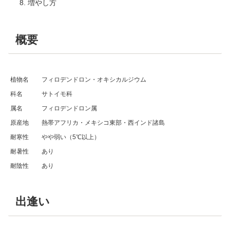
増やし方
概要
植物名
フィロデンドロン・オキシカルジウム
科名
サトイモ科
属名
フィロデンドロン属
原産地
熱帯アフリカ・メキシコ東部・西インド諸島
耐寒性
やや弱い（5℃以上）
耐暑性
あり
耐陰性
あり
出逢い