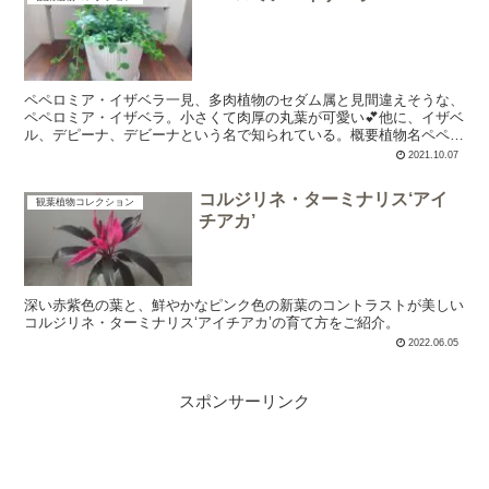
ペペロミア・イザベラ一見、多肉植物のセダム属と見間違えそうな、
ペペロミア・イザベラ。小さくて肉厚の丸葉が可愛い💕他に、イザベ
ル、デピーナ、デビーナという名で知られている。概要植物名ペペロ
ミア・イザベラ（別名：デピーナ）科名コショウ科属名ペペ...
2021.10.07
コルジリネ・ターミナリス‘アイ
観葉植物コレクション
チアカ’
深い赤紫色の葉と、鮮やかなピンク色の新葉のコントラストが美しい
コルジリネ・ターミナリス‘アイチアカ’の育て方をご紹介。
2022.06.05
スポンサーリンク