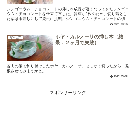
シンゴニウム・チョコレートの挿し木成長が遅くなってきたシンゴニ
ウム・チョコレートを仕立て直した。貴重な1株のため、切り落とし
た葉は水差しにして発根に挑戦。シンゴニウム・チョコレートの切る
箇所黄色い線でcut✂余分な茎は切り落とし、発根しにく...
2021.08.16
ホヤ・カルノーサの挿し木（結
増やし方
果：２ヶ月で失敗）
苦肉の策で飾り付けしたホヤ・カルノーサ。せっかく切ったから、発
根させてみようかと。
2022.05.08
スポンサーリンク