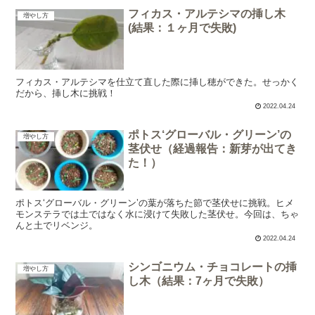
フィカス・アルテシマの挿し木
増やし方
(結果：１ヶ月で失敗)
フィカス・アルテシマを仕立て直した際に挿し穂ができた。せっかく
だから、挿し木に挑戦！
2022.04.24
ポトス‘グローバル・グリーン’の
増やし方
茎伏せ（経過報告：新芽が出てき
た！）
ポトス‘グローバル・グリーン’の葉が落ちた節で茎伏せに挑戦。ヒメ
モンステラでは土ではなく水に浸けて失敗した茎伏せ。今回は、ちゃ
んと土でリベンジ。
2022.04.24
シンゴニウム・チョコレートの挿
増やし方
し木（結果：7ヶ月で失敗）