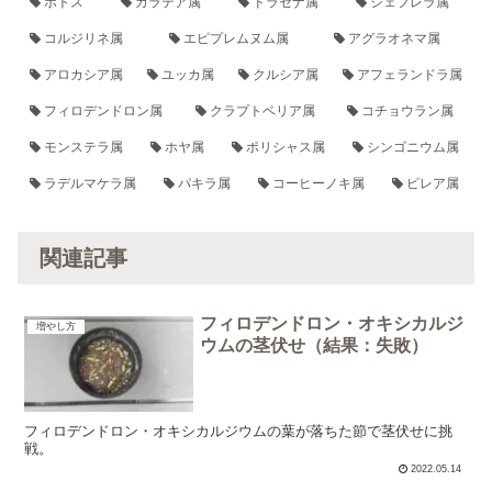
ポトス
カラテア属
ドラセナ属
シェフレラ属
コルジリネ属
エピプレムヌム属
アグラオネマ属
アロカシア属
ユッカ属
クルシア属
アフェランドラ属
フィロデンドロン属
クラプトベリア属
コチョウラン属
モンステラ属
ホヤ属
ポリシャス属
シンゴニウム属
ラデルマケラ属
パキラ属
コーヒーノキ属
ピレア属
関連記事
フィロデンドロン・オキシカルジ
増やし方
ウムの茎伏せ（結果：失敗）
フィロデンドロン・オキシカルジウムの葉が落ちた節で茎伏せに挑
戦。
2022.05.14