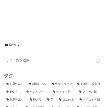
増やし方
タグ
耐暑性あり
耐陰性あり
カラーリーフ
耐陰性△窓際族
100均
ハンギング
サトイモ科
フィカス属
耐寒性あり
斑入り
花
ゴムの木
ペペロミア属