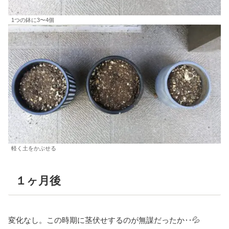
1つの鉢に3〜4個
軽く土をかぶせる
１ヶ月後
変化なし。この時期に茎伏せするのが無謀だったか‥💦