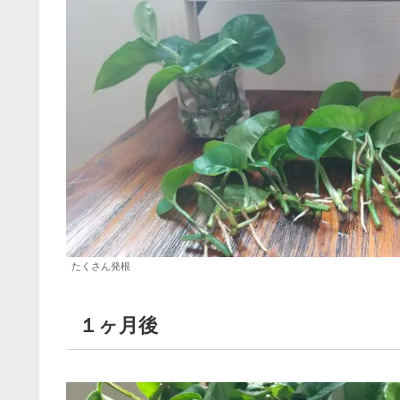
たくさん発根
１ヶ月後