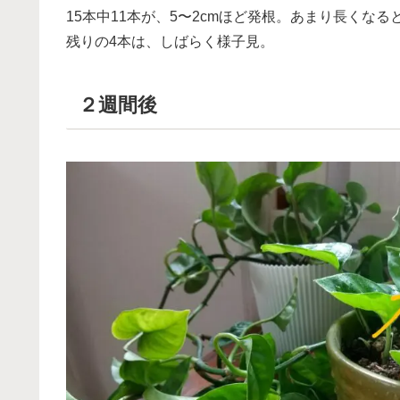
15本中11本が、5〜2cmほど発根。あまり長くな
残りの4本は、しばらく様子見。
２週間後