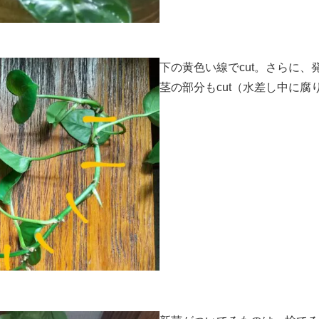
下の黄色い線でcut。さらに
茎の部分もcut（水差し中に腐